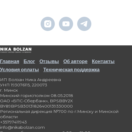
Главная
Блог
Отзывы
Об авторе
Контакты
Условия оплаты
Техническая поддержка
ИП Болзан Ника Андреевна
УНП 193076115, 220073
г. Минск
Минский горисполком 08.05.2018
ОАО «БПС-Сбербанк», BPSBBY2X
BY89BPSB30131826400139330000
Региональная дирекция №700 по г.Минску и Минской
области
+35797411943
info@nikabolzan.com