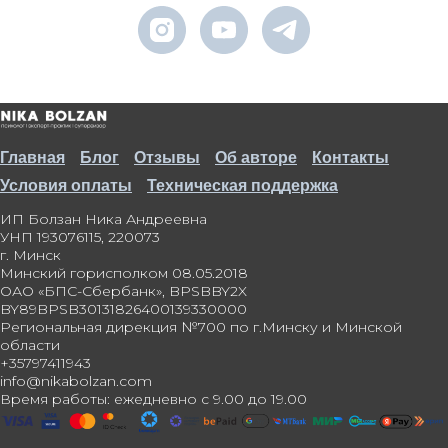
Главная
Блог
Отзывы
Об авторе
Контакты
Условия оплаты
Техническая поддержка
ИП Болзан Ника Андреевна
УНП 193076115, 220073
г. Минск
Минский горисполком 08.05.2018
ОАО «БПС-Сбербанк», BPSBBY2X
BY89BPSB30131826400139330000
Региональная дирекция №700 по г.Минску и Минской
области
+35797411943
info@nikabolzan.com
Время работы: ежедневно с 9.00 до 19.00