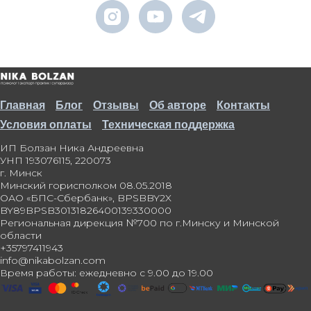
Главная
Блог
Отзывы
Об авторе
Контакты
Условия оплаты
Техническая поддержка
ИП Болзан Ника Андреевна
УНП 193076115, 220073
г. Минск
Минский горисполком 08.05.2018
ОАО «БПС-Сбербанк», BPSBBY2X
BY89BPSB30131826400139330000
Региональная дирекция №700 по г.Минску и Минской
области
+35797411943
info@nikabolzan.com
Время работы: ежедневно с 9.00 до 19.00