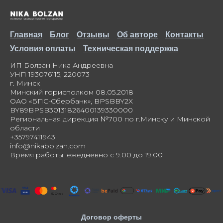
Главная
Блог
Отзывы
Об авторе
Контакты
Условия оплаты
Техническая поддержка
ИП Болзан Ника Андреевна
УНП 193076115, 220073
г. Минск
Минский горисполком 08.05.2018
ОАО «БПС-Сбербанк», BPSBBY2X
BY89BPSB30131826400139330000
Региональная дирекция №700 по г.Минску и Минской
области
+35797411943
info@nikabolzan.com
Время работы: ежедневно с 9.00 до 19.00
Договор оферты