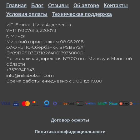
Главная
Блог
Отзывы
Об авторе
Контакты
Условия оплаты
Техническая поддержка
ИП Болзан Ника Андреевна
УНП 193076115, 220073
г. Минск
Минский горисполком 08.05.2018
ОАО «БПС-Сбербанк», BPSBBY2X
BY89BPSB30131826400139330000
Региональная дирекция №700 по г.Минску и Минской
области
+35797411943
info@nikabolzan.com
Время работы: ежедневно с 9.00 до 19.00
Договор оферты
Политика конфиденциальности