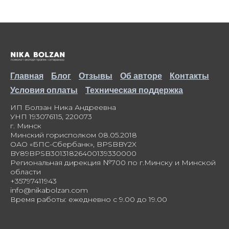
Главная
Блог
Отзывы
Об авторе
Контакты
Условия оплаты
Техническая поддержка
ИП Болзан Ника Андреевна
УНП 193076115, 220073
г. Минск
Минский горисполком 08.05.2018
ОАО «БПС-Сбербанк», BPSBBY2X
BY89BPSB30131826400139330000
Региональная дирекция №700 по г.Минску и Минской
области
+35797411943
info@nikabolzan.com
Время работы: ежедневно с 9.00 до 19.00