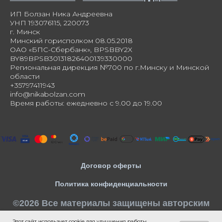
ИП Болзан Ника Андреевна
УНП 193076115, 220073
г. Минск
Минский горисполком 08.05.2018
ОАО «БПС-Сбербанк», BPSBBY2X
BY89BPSB30131826400139330000
Региональная дирекция №700 по г.Минску и Минской
области
+35797411943
info@nikabolzan.com
Время работы: ежедневно с 9.00 до 19.00
Договор оферты
Политика конфиденциальности
©2026 Все материалы защищены авторским
правом.
Этот сайт использует cookie для улучшения работы