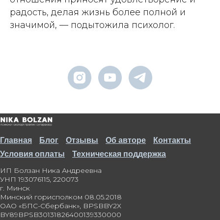
радость, делая жизнь более полной и
значимой, — подытожила психолог.
Главная
Блог
Отзывы
Об авторе
Контакты
Условия оплаты
Техническая поддержка
ИП Болзан Ника Андреевна
УНП 193076115, 220073
г. Минск
Минский горисполком 08.05.2018
ОАО «БПС-Сбербанк», BPSBBY2X
BY89BPSB30131826400139330000