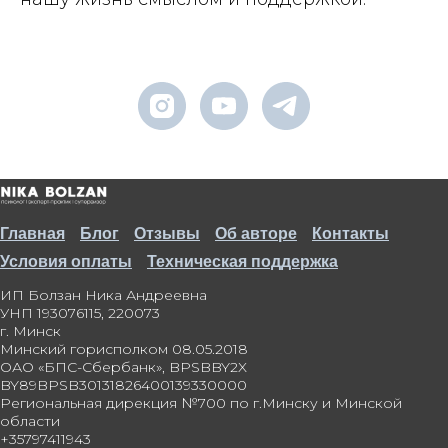
Главная
Блог
Отзывы
Об авторе
Контакты
Условия оплаты
Техническая поддержка
ИП Болзан Ника Андреевна
УНП 193076115, 220073
г. Минск
Минский горисполком 08.05.2018
ОАО «БПС-Сбербанк», BPSBBY2X
BY89BPSB30131826400139330000
Региональная дирекция №700 по г.Минску и Минской
области
+35797411943