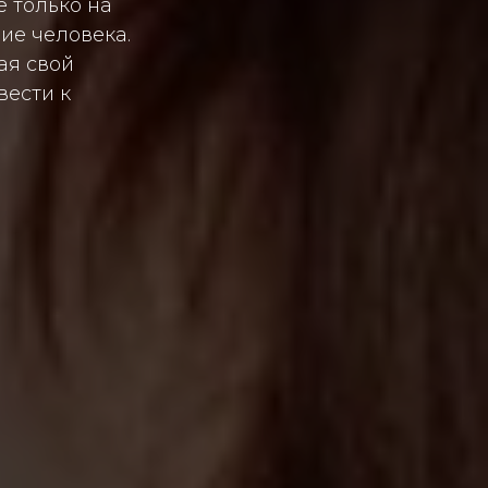
 только на
ие человека.
ая свой
вести к