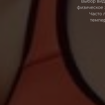
Выбор вид
физическое 
Часто 
темпер